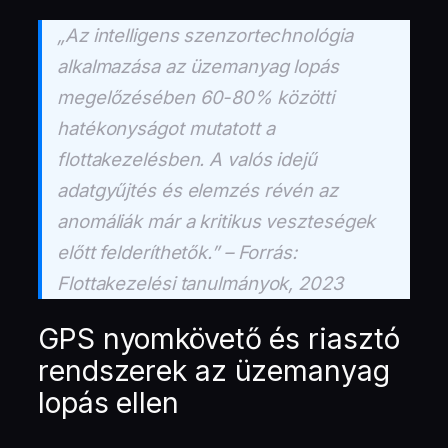
„Az intelligens szenzortechnológia
alkalmazása az üzemanyag lopás
megelőzésében 60-80% közötti
hatékonyságot mutatott a
flottakezelésben. A valós idejű
adatgyűjtés és elemzés révén az
anomáliák már a kritikus veszteségek
előtt felderíthetők.” – Forrás:
Flottakezelési tanulmányok, 2023
GPS nyomkövető és riasztó
rendszerek az üzemanyag
lopás ellen