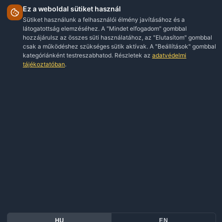
szűrési és rangsorolási lehetőségeket, így
a menedzser azonnal látja a
legproblémásabb járműveket vagy
chauffőröket. A magas szintű pénzügyi
adatok (összesített üzemanyag költségek,
anomáliák száma) is rövid formában
megjelennek.
Az integrált rendszer révén a flottamanger
gyorsan meg tud találni mintákat és
trendeket, amelyek további vizsgálatot
igényelnek.
Alkalmazotti hozzáférés kontrollálása és
használati naplók