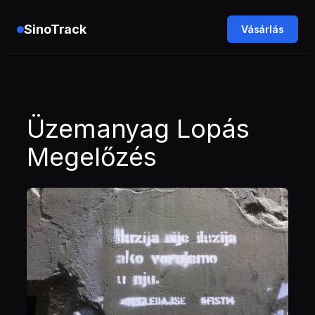
SinoTrack
Vásárlás
Ugrás
a
tartalomhoz
Üzemanyag Lopás
Megelőzés