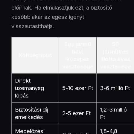
előírnak. Ha elmulasztjuk ezt, a biztosító
később akár az egész igényt
visszautasíthatja.
Egy jármű
50
havi
járműves
Költségtípus
közepes
flotta éves
vesztesége
vesztesége
Direkt
üzemanyag
5-10 ezer Ft
3-6 millió Ft
lopás
Biztosítási díj
1,2-3 millió
2-5 ezer Ft
emelkedés
Ft
Megelőzési
1,8-4,8