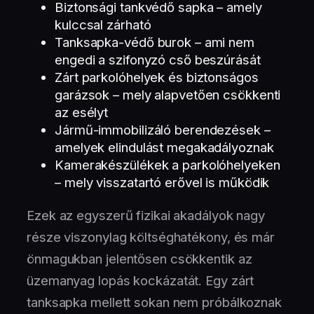
Biztonsági tankvédő sapka – amely
kulccsal zárható
Tanksapka-védő burok – ami nem
engedi a szifonyzó cső beszúrását
Zárt parkolóhelyek és biztonságos
garázsok – mely alapvetően csökkenti
az esélyt
Jármű-immobilizáló berendezések –
amelyek elindulást megakadályoznak
Kamerakészülékek a parkolóhelyeken
– mely visszatartó erővel is működik
Ezek az egyszerű fizikai akadályok nagy
része viszonylag költséghatékony, és már
önmagukban jelentősen csökkentik az
üzemanyag lopás kockázatát. Egy zárt
tanksapka mellett sokan nem próbálkoznak