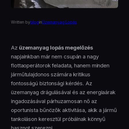
Written by
blog
in
Üzemanyag Lopás
Az
üzemanyag lopás megelőzés
napjainkban már nem csupán a nagy
flottaoperátorok feladata, hanem minden
járműtulajdonos számára kritikus
fontosságú biztonsági kérdés. Az
üzemanyag drágulásával és az energiaárak
ingadozásával párhuzamosan nő az
oportunista bűnözők aktivitása, akik a jármű
tankoláson keresztül próbálnak könnyű
hasznot szerezni.