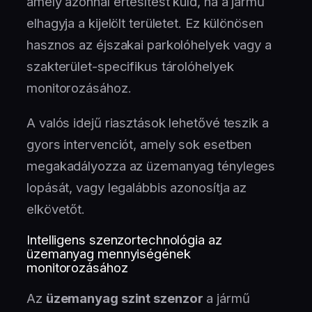
amely azonnal értesítést küld, ha a jármű
elhagyja a kijelölt területet. Ez különösen
hasznos az éjszakai parkolóhelyek vagy a
szakterület-specifikus tárolóhelyek
monitorozásához.
A valós idejű riasztások lehetővé teszik a
gyors intervenciót, amely sok esetben
megakadályozza az üzemanyag tényleges
lopását, vagy legalábbis azonosítja az
elkövetőt.
Intelligens szenzortechnológia az
üzemanyag mennyiségének
monitorozásához
Az
üzemanyag szint szenzor
a jármű